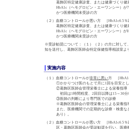
葛飾区特定健康診査、または健康づくり健
HbA1c（ヘモグロビン・エーワンシー）が7
かつ医療機関未受診の方
（２）血糖コントロールが悪い方 ［HbA1c6.5％
葛飾区特定健康診査、または健康づくり健
HbA1c（ヘモグロビン・エーワンシー）がHbA
かつ医療機関未受診の方
※受診勧奨について：（１）（２）の方に対して
知を送付し、葛飾区医師会特定保健指導相談室よ
実施内容
（１）血糖コントロールが
非常に悪い
方 ［HbA1
①かかりつけ医のもとで月に1回を目安と
②葛飾区医師会管理栄養士による栄養指導（
初回は1時間程度、2回目以降は15～30分
③医師の判断により専門医での診療
※葛飾区医師会の管理栄養士による栄養指
また、医療機関での定期的な診療・検査な
あり）。
（２）血糖コントロールが悪い方 ［HbA1c6.5％
区・葛飾区医師会が受診勧奨を行い、医療