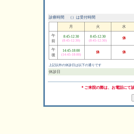
診療時間 （）は受付時間
月
火
水
午
8:45-12:30
8:45-12:30
休
前
(8:45-12:30)
(8:45-12:30)
午
14:45-18:00
休
休
後
(14:45-18:00)
上記以外の休診日は以下の通りです
休診日
＊ご来院の際は、お電話にて