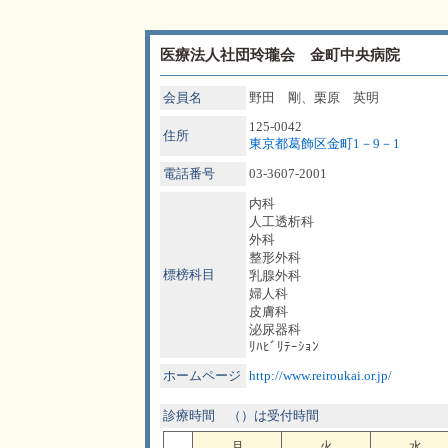
医療法人社団玲瓏会 金町中央病院
会員名
野田 剛、栗原 英明
125-0042
住所
東京都葛飾区金町1－9－1
電話番号
03-3607-2001
内科
人工透析科
外科
整形外科
標榜科目
乳腺外科
婦人科
皮膚科
泌尿器科
ﾘﾊﾋﾞﾘﾃｰｼｮﾝ
ホームページ
http://www.reiroukai.or.jp/
診療時間 （）は受付時間
月
火
水