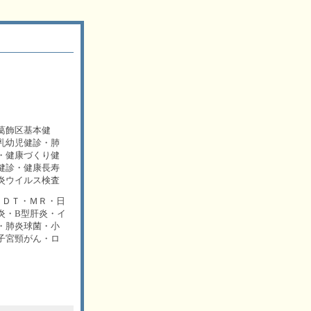
葛飾区基本健
乳幼児健診・肺
・健康づくり健
健診・健康長寿
炎ウイルス検査
）・ＤＴ・ＭＲ・日
炎・B型肝炎・イ
・肺炎球菌・小
子宮頸がん・ロ