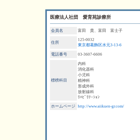
医療法人社団 愛育苑診療所
会員名
富田 貴、富田 富士子
125-0032
住所
東京都葛飾区水元3-13-6
電話番号
03-3607-6606
内科
消化器科
小児科
標榜科目
精神科
形成外科
放射線科
ﾘﾊﾋﾞﾘﾃｰｼｮﾝ
ホームページ
http://www.aiikuen-gr.com/