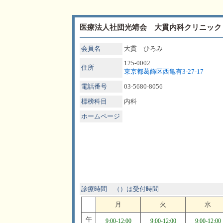
医療法人社団光靖会 大貫内科クリニック
会員名
大貫 ひろみ
125-0002
住所
東京都葛飾区西亀有3-27-17
電話番号
03-5680-8056
標榜科目
内科
ホームページ
診療時間 （）は受付時間
月
火
水
午
9:00-12:00
9:00-12:00
9:00-12:00