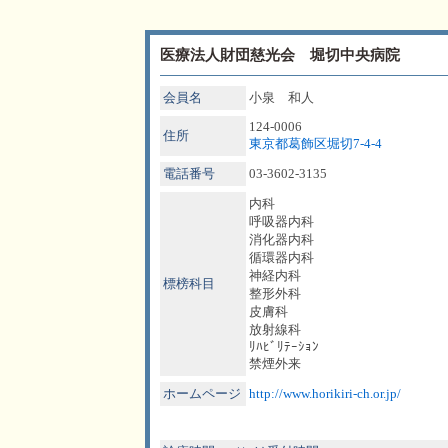
医療法人財団慈光会 堀切中央病院
会員名
小泉 和人
124-0006
住所
東京都葛飾区堀切7-4-4
電話番号
03-3602-3135
内科
呼吸器内科
消化器内科
循環器内科
神経内科
標榜科目
整形外科
皮膚科
放射線科
ﾘﾊﾋﾞﾘﾃｰｼｮﾝ
禁煙外来
ホームページ
http://www.horikiri-ch.or.jp/