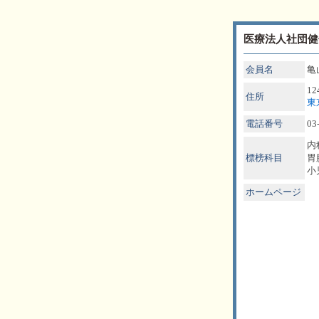
医療法人社団健
会員名
亀
12
住所
東
電話番号
03
内
標榜科目
胃
小
ホームページ