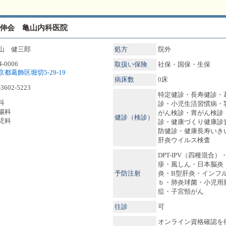
伸会 亀山内科医院
山 健三郎
処方
院外
4-0006
取扱い保険
社保・国保・生保
京都葛飾区堀切5-29-19
病床数
0床
-3602-5223
特定健診・長寿健診・
科
診・小児生活習慣病・
腸科
がん検診・胃がん検診
健診（検診）
児科
診・健康づくり健康診
防健診・健康長寿いき
肝炎ウイルス検査
DPT-IPV（四種混合
疹・風しん・日本脳炎
予防注射
炎・B型肝炎・インフ
ｂ・肺炎球菌・小児用
痘・子宮頸がん
往診
可
オンライン資格確認を