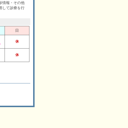
診情報・その他
用して診療を行
日
休
)
休