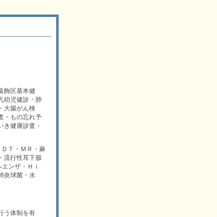
葛飾区基本健
乳幼児健診・肺
・大腸がん検
査・もの忘れ予
いき健康診査・
）・ＤＴ・ＭＲ・麻
・流行性耳下腺
ルエンザ・Ｈｉ
肺炎球菌・水
行う体制を有