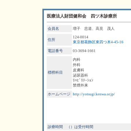
医療法人財団健和会 四ツ木診療所
会員名
増子 忠道、高見 茂人
124-0014
住所
東京都葛飾区東四つ木4-45-16
電話番号
03-3694-1661
内科
外科
皮膚科
標榜科目
泌尿器科
ﾘﾊﾋﾞﾘﾃｰｼｮﾝ
禁煙外来
ホームページ
http://yotsugi.kenwa.or.jp/
診療時間 （）は受付時間