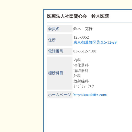
医療法人社団賢心会 鈴木医院
会員名
鈴木 克行
125-0052
住所
東京都葛飾区柴又5-12-29
電話番号
03-5612-7100
内科
消化器科
循環器科
標榜科目
外科
放射線科
ﾘﾊﾋﾞﾘﾃｰｼｮﾝ
ホームページ
http://suzukiiin.com/