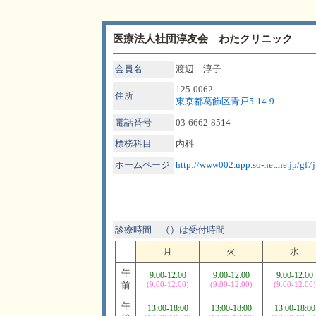
医療法人社団淳友会 わたクリニック
会員名
渡辺 淳子
125-0062
住所
東京都葛飾区青戸5-14-9
電話番号
03-6662-8514
標榜科目
内科
ホームページ
http://www002.upp.so-net.ne.jp/gf7j
診療時間 （）は受付時間
月
火
水
午
9:00-12:00
9:00-12:00
9:00-12:00
前
(9:00-12:00)
(9:00-12:00)
(9:00-12:00)
午
13:00-18:00
13:00-18:00
13:00-18:00