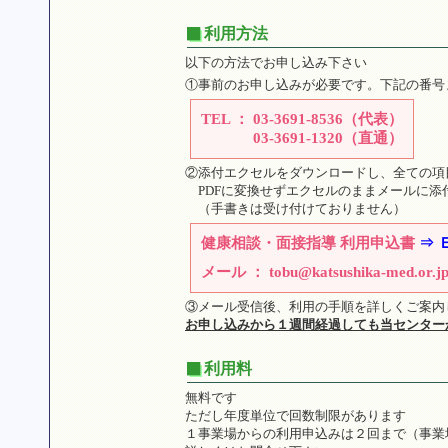
利用方法
以下の方法でお申し込み下さい
①事前のお申し込みが必要です。下記の番号
TEL ： 03-3691-8536（代表）
03-3691-1320（直通）
②添付エクセルをダウンロードし、全ての項
PDFに変換せずエクセルのままメールに添
（手書きは受け付けておりません）
健康相談・面接指導 利用申込書
⇒ 
メール ：
tobu@katsushika-med.or.j
③メール受信後、利用の手順を詳しくご案内
お申し込みから１週間経過しても当センター
利用料
無料です
ただし年度単位で回数制限があります
１事業場からの利用申込みは２回まで（事業