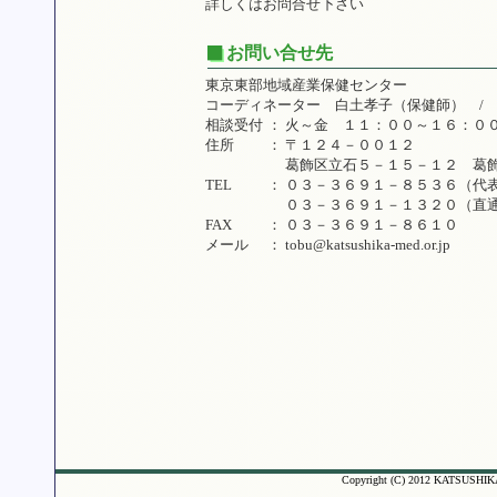
詳しくはお問合せ下さい
お問い合せ先
東京東部地域産業保健センター
コーディネーター 白土孝子（保健師） / 
相談受付
：
火～金 １１：００～１６：０
住所
：
〒１２４－００１２
葛飾区立石５－１５－１２ 葛
TEL
：
０３－３６９１－８５３６（代
０３－３６９１－１３２０（直
FAX
：
０３－３６９１－８６１０
メール
：
tobu@katsushika-med.or.jp
Copyright (C) 2012 KATSUSHIK